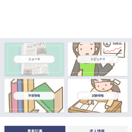
ニュース
トピックス
学習情報
試験情報
最新記事
求人情報