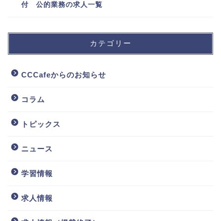
付 公的業務の求人一覧
カテゴリー
CCCafeからのお知らせ
コラム
トピックス
ニュース
学習情報
求人情報