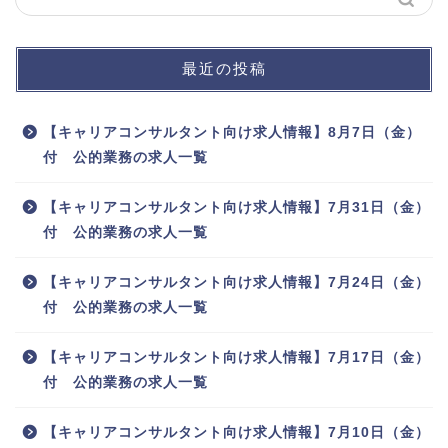
最近の投稿
【キャリアコンサルタント向け求人情報】8月7日（金）
付 公的業務の求人一覧
【キャリアコンサルタント向け求人情報】7月31日（金）
付 公的業務の求人一覧
【キャリアコンサルタント向け求人情報】7月24日（金）
付 公的業務の求人一覧
【キャリアコンサルタント向け求人情報】7月17日（金）
付 公的業務の求人一覧
【キャリアコンサルタント向け求人情報】7月10日（金）