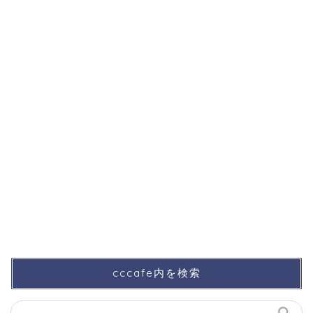
cccafe内を検索