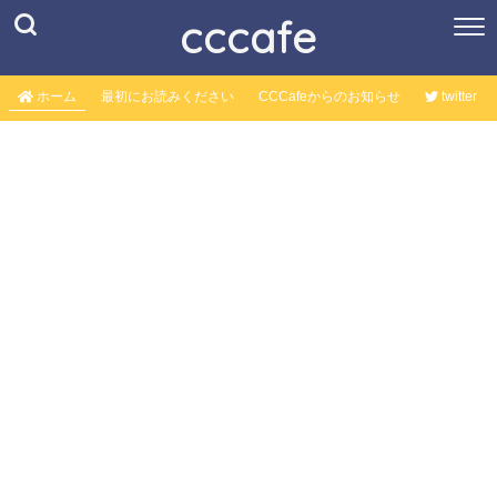
cccafe
ホーム
最初にお読みください
CCCafeからのお知らせ
twitter