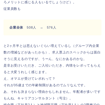
ろメリットに感じる人もいるでしょうけど）。
従業員数も
企業全体
508人 → 576人
と2ヶ月半とは思えないぐらい増えているし（グループ内企業
数の増減などがあったかも）、求人票上のスペックからは面白
そうに見えるのですが、うーん、なにかあるのかな。
是非お受けいただき、ご入社いただき、内情をレポってもらえ
ると大変うれしく感じます。
え、オマエが受けてレポれって？
それが35歳までの年齢制限があるのでムリなんです。
あ、それも決まらない理由かもしれません。年配者が多いです
もんね、キャリアコンサルタント（号泣）。
総合職（正社員2人）と地域限定職（正社員1人）の2職種での