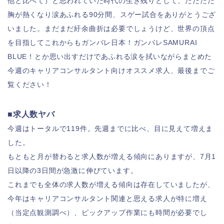
他と比べて）と思われていた時代の生き残りとして、ただただ
胸が熱くなり涙あふれる90分間、スゲー試合をありがとうござ
いました。まだまだ紆余曲折は必要でしょうけど、世界の頂点
を目指してこれからもガンバレ日本！ガンバレSAMURAI
BLUE！
とか思い出すだけであふれる涙を拭いながら
まとめた
今週のキャリアコンサルタント向けオススメ求人、最後までご
覧ください！
■求人数ヤバ
今週はトータルで119件。先週までに比べ、目に見えて増えま
した。
もともと月が替わると求人数が増える傾向にありますが、7月1
日以降の3日間が急激に伸びています。
これまでも全体の求人数が増える傾向は存在していましたが、
今年はキャリアコンサルタント関連と思える求人が特に増え
（当定点観測調べ）、ピックアップ作業にも時間が必要でし