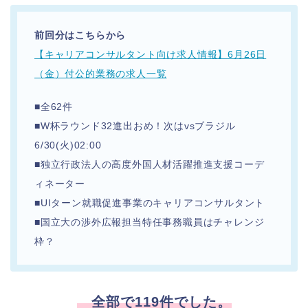
前回分はこちらから
【キャリアコンサルタント向け求人情報】6月26日
（金）付公的業務の求人一覧
■全62件
■W杯ラウンド32進出おめ！次はvsブラジル
6/30(火)02:00
■独立行政法人の高度外国人材活躍推進支援コーデ
ィネーター
■UIターン就職促進事業のキャリアコンサルタント
■国立大の渉外広報担当特任事務職員はチャレンジ
枠？
全部で119件でした。