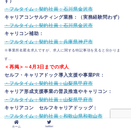
す）
・フルタイム：契約社員：石川県金沢市
キャリアコンサルティング業務：（実務経験問わず）
・フルタイム：契約社員：石川県金沢市
キャリコン補助：
・フルタイム：契約社員：兵庫県神戸市
※事業所名匿名求人ですが、求人に関する特記事項を見ると分かりま
す…
＜再掲＞～4月3日までの求人
セルフ・キャリアドック導入支援や事業PR：
・フルタイム：契約社員：山梨県甲府市
キャリア形成支援事業の普及推進やキャリコン：
・フルタイム：契約社員：山梨県甲府市
キャリアコン セルフキャリアドッッグ：
・フルタイム：契約社員：和歌山県和歌山市
キャリアコンサルタント兼普及推進担当 キャリア形
twitter
ホーム