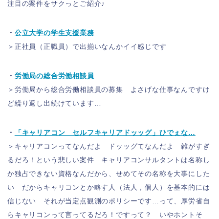
注目の案件をサクっとご紹介♪
・
公立大学の学生支援業務
＞正社員（正職員）で出揃いなんかイイ感じです
・
労働局の総合労働相談員
＞労働局から総合労働相談員の募集 よさげな仕事なんですけ
ど繰り返し出続けています…
・
「キャリアコン セルフキャリアドッッグ」ひでぇな…
＞キャリアコンってなんだよ ドッッグてなんだよ 雑がすぎ
るだろ！という悲しい案件 キャリアコンサルタントは名称し
か独占できない資格なんだから、せめてその名称を大事にした
い だからキャリコンとか略す人（法人，個人）を基本的には
信じない それが当定点観測のポリシーです…って、厚労省自
らキャリコンって言ってるだろ！ですって？ いやホントそ