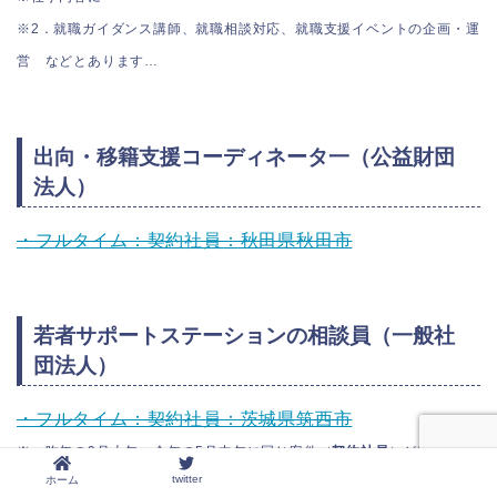
※2．就職ガイダンス講師、就職相談対応、就職支援イベントの企画・運
営 などとあります…
出向・移籍支援コーディネータ一（公益財団
法人）
・フルタイム：契約社員：秋田県秋田市
若者サポートステーションの相談員（一般社
団法人）
・フルタイム：契約社員：茨城県筑西市
※一昨年の9月上旬，今年の5月中旬に同じ案件（
契約社員
）が出ていま
twitter
ホーム
す…