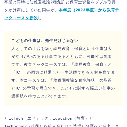
卒業と同時に幼稚園教諭2種免許と保育士資格をダブル取得！
をかけ声にしていた同学が、
本年度（2023年度）から教育テ
ックコースを新設
し、
こどもの仕事は、先生だけじゃない
人としての土台を築く幼児教育・保育という仕事は大
変やりがいのある仕事であるとともに、可能性は無限
です。教育テックコースでは、「幼児教育・保育」と
「ICT」の両方に精通した一生活躍できる人材を育てま
す。本コースでは、「幼稚園教諭２種免許状」の取得
とICTの学習が両⽴でき、こどもに関する幅広い仕事の
選択肢を持つことができます。
とEdTech（エドテック：Education（教育）と
Technology（技術）を組み合わせた造語）分野へと進出しま