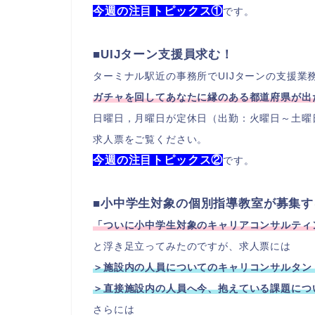
今週の注目トピックス①
です。
■UIJターン支援員求む！
ターミナル駅近の事務所でUIJターンの支援業
ガチャを回してあなたに縁のある都道府県が出
日曜日，月曜日が定休日（出勤：火曜日～土曜
求人票をご覧ください。
今週の注目トピックス②
です。
■小中学生対象の個別指導教室が募集
「ついに小中学生対象のキャリアコンサルティ
と浮き足立ってみたのですが、求人票には
＞施設内の人員についてのキャリコンサルタン
＞直接施設内の人員へ今、抱えている課題につ
さらには