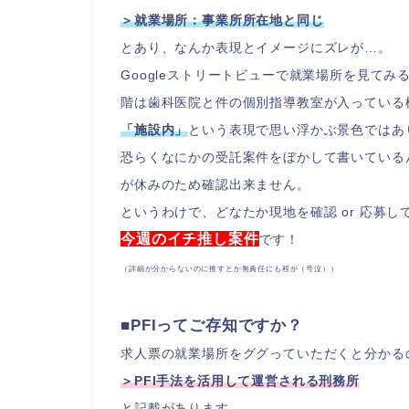
＞就業場所：事業所所在地と同じ
とあり、なんか表現とイメージにズレが…。
Googleストリートビューで就業場所を見てみ
階は歯科医院と件の個別指導教室が入っている
「施設内」
という表現で思い浮かぶ景色ではあ
恐らくなにかの受託案件をぼかして書いている
が休みのため確認出来ません。
というわけで、どなたか現地を確認 or 応募
今週のイチ推し案件
です！
（詳細が分からないのに推すとか無責任にも程が（号泣））
■PFIってご存知ですか？
求人票の就業場所をググっていただくと分かる
＞PFI手法を活用して運営される刑務所
と記載があります。