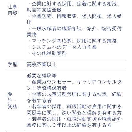
・企業に対する採用、定着に関する相談、
仕事
助言等支援全般
内容
・企業訪問、情報収集、求人開拓、求人受
理
・一般求職者の職業相談、紹介、総合受付
業務
・マッチング等応募、採用に関する業務
・システムへのデータ入力作業
・その他補助業務
学歴
高校卒業以上
必要な経験等
・産業カウンセラー、キャリアコンサルタ
ント等資格保有者
免
・企業の人事労務管理に関する知識、経験
許・
を有する者
資格
・若年者の採用、就職活動や雇用に関する
問題等に関し、深い関心と理解を有する方
・若年者の採用・就職活動支援や職業紹介
業務に関し３年以上の経験を有する方