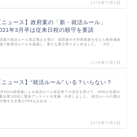
2018年11月3日
【ニュース】政府案の「新・就活ルール」
2021年3月卒は従来日程の順守を要請
団連の就活ルール策定廃止を受け、経団連や大学関係者を交えた政府連絡
議で新就活ルールを協議し、新たな案を取りまとめました。 ・202 …
2018年11月3日
【ニュース】“就活ルール” いる？いらない？
0月8日の経団連による就活ルール策定終了の決定を受けて、NHKが全国の
要企業100社に緊急アンケートを実施・分析しました。 就活ルールの廃止
評価する企業が34%を占める …
2018年11月3日