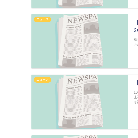
ニュース
経
会
ニュース
1
主
を