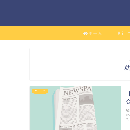
ホーム
最初
ニュース
経
た
て