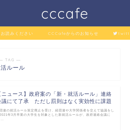
cccafe
にお読みください
CCCafeからのお知らせ
twitt
― TAG ―
就活ルール
【ニュース】政府案の「新・就活ルール」連絡
会議にて了承 ただし罰則はなく実効性に課題
団連の就活ルール策定廃止を受け、経団連や大学関係者を交えて協議をし
2021年3月卒業の大学生を対象とした新就活ルールが、政府連絡会議に
 …