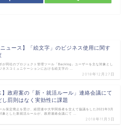
feニュース】「絵文字」のビジネス使用に関す
査
ボが同社のプロジェクト管理ツール「Backlog」ユーザーを主な対象とし
ジネスコミュニケーションにおける絵文字の …
2018年12月27日
ス】政府案の「新・就活ルール」連絡会議にて
だし罰則はなく実効性に課題
ール策定廃止を受け、経団連や大学関係者を交えて協議をした2021年3月
対象とした新就活ルールが、政府連絡会議にて …
2018年11月3日