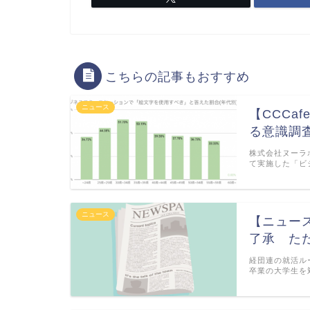
こちらの記事もおすすめ
ニュース
【CCCa
る意識調
株式会社ヌーラ
て実施した「ビ
ニュース
【ニュー
了承 た
経団連の就活ル
卒業の大学生を