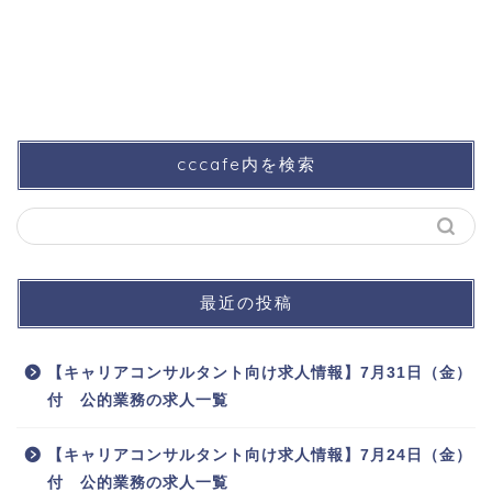
cccafe内を検索
最近の投稿
【キャリアコンサルタント向け求人情報】7月31日（金）
付 公的業務の求人一覧
【キャリアコンサルタント向け求人情報】7月24日（金）
付 公的業務の求人一覧