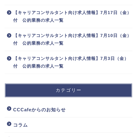
【キャリアコンサルタント向け求人情報】7月17日（金）
付 公的業務の求人一覧
【キャリアコンサルタント向け求人情報】7月10日（金）
付 公的業務の求人一覧
【キャリアコンサルタント向け求人情報】7月3日（金）
付 公的業務の求人一覧
カテゴリー
CCCafeからのお知らせ
コラム