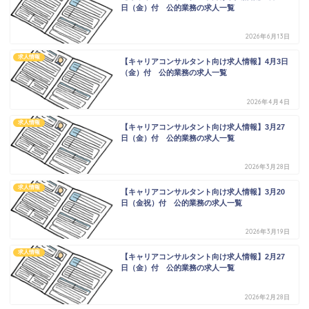
日（金）付 公的業務の求人一覧
2026年6月13日
求人情報
【キャリアコンサルタント向け求人情報】4月3日
（金）付 公的業務の求人一覧
2026年4月4日
求人情報
【キャリアコンサルタント向け求人情報】3月27
日（金）付 公的業務の求人一覧
2026年3月28日
求人情報
【キャリアコンサルタント向け求人情報】3月20
日（金祝）付 公的業務の求人一覧
2026年3月19日
求人情報
【キャリアコンサルタント向け求人情報】2月27
日（金）付 公的業務の求人一覧
2026年2月28日