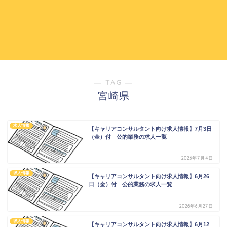
― TAG ―
宮崎県
求人情報
【キャリアコンサルタント向け求人情報】7月3日
（金）付 公的業務の求人一覧
2026年7月4日
求人情報
【キャリアコンサルタント向け求人情報】6月26
日（金）付 公的業務の求人一覧
2026年6月27日
求人情報
【キャリアコンサルタント向け求人情報】6月12