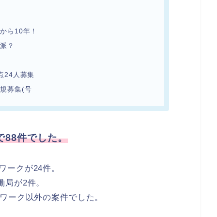
から10年！
ル派？
点24人募集
規募集(号
88件でした。
ワークが24件。
働局が2件。
ーワーク以外の案件でした。