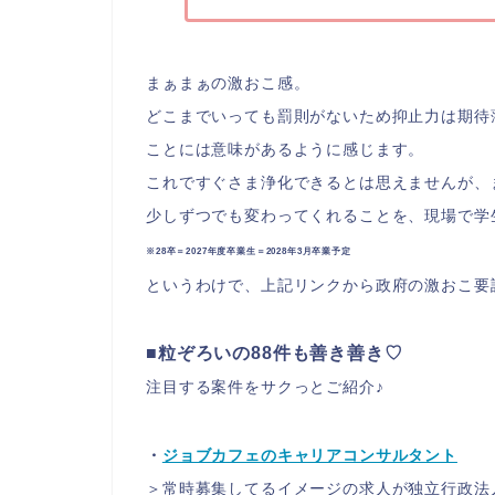
まぁまぁの激おこ感。
どこまでいっても罰則がないため抑止力は期待
ことには意味があるように感じます。
これですぐさま浄化できるとは思えませんが、
少しずつでも変わってくれることを、現場で学
※28卒＝
2027年度卒業生＝2028年3月卒業予定
というわけで、上記リンクから政府の激おこ要
■粒ぞろいの88件も善き善き♡
注目する案件をサクっとご紹介♪
・
ジョブカフェのキャリアコンサルタント
＞常時募集してるイメージの求人が独立行政法