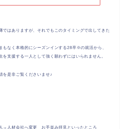
薄ではありますが、それでもこのタイミングで出してきた
まもなく本格的にシーズンインする28卒※の就活から、
生を支援する一人として強く願わずにはいられません。
請を是非ご覧くださいませ♪
人→人材会社へ変更 お手並み拝見といったところ