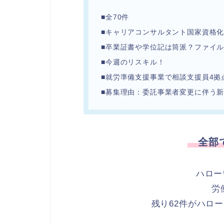
■
全70件
■キャリアコンサルタント国家資格化
■卒業証書や学位記は筒派？ファイ
■今週のリスキル！
■就労準備支援事業で相談支援員4拠
■募集理由：委託事業者変更に伴う新
全部で
ハロー
労
残り62件がハロ