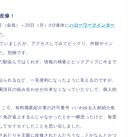
改修！
日（金祝）～2
3日（月）の3連休に
ハローワークインター
た。
っていましたが、アクセスしてみてビックリ。外観やイン
た。別物です。
だ馴染んではくれず、情報の検索とピックアップに今まで
クも貼られるなど、一見便利になったように見えるのですが、
索項目の組み合わせが出来なくなっていたりして、個人的
たところ、有料職業紹介業の許可番号（いわゆる人材紹介免
！免許返上するんじゃなかったとか一瞬思ったけど、毎度
してセイセイしたことを思い出しました。
さあたりを主眼に改修されたんだろうな
…とかなんとかつ