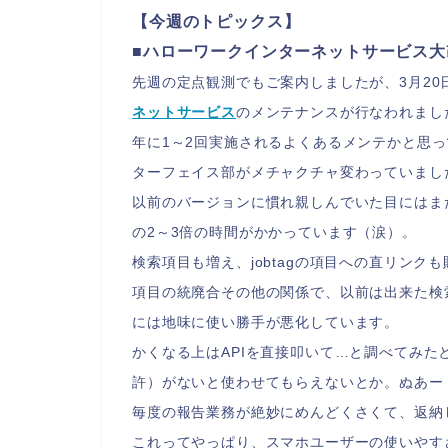
【今週のトピックス】
■ハローワークインターネットサービス大
先週の定点観測でもご案内しましたが、3月20
ネットサービス
のメンテナンスが行なわれまし
年に1～2回実施されるよくあるメンテかと思
ターフェイス部がメチャクチャ変わっていまし
以前のバージョンに慣れ親しんでいた目にはま
の2～3倍の時間がかかっています（涙）。
検索項目も増え、jobtagの項目への直リン
項目の統廃合その他の関係で、以前は出来た検
には地味に使い勝手が悪化しています。
かくなる上はAPIを直接叩いて…と調べてみ
許）がないと使わせてもらえないとか。ぬあー
毎度の報告業務が絶妙にめんどくさくて、返納
これってやっぱり、スマホユーザーの使いやす