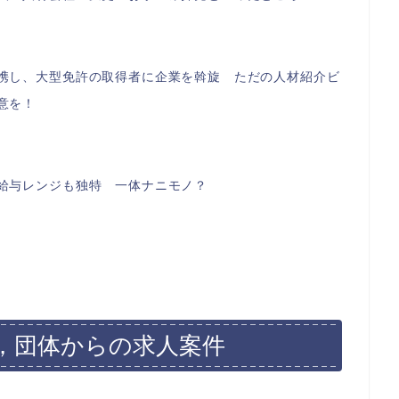
携し、大型免許の取得者に企業を斡旋 ただの人材紹介ビ
意を！
給与レンジも独特 一体ナニモノ？
，団体からの求人案件