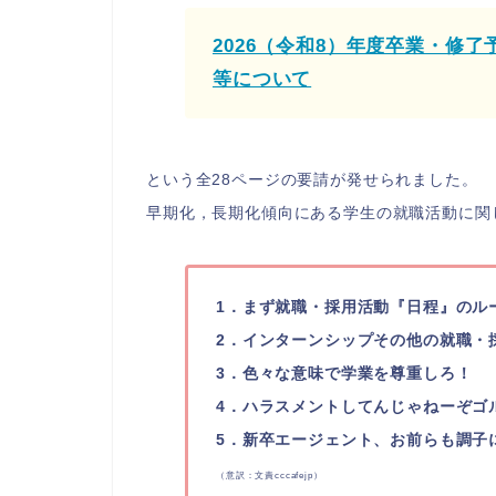
2026（令和8）年度卒業・修
等について
という全28ページの要請が発せられました。
早期化，長期化傾向にある学生の就職活動に関
1．まず就職・採用活動『日程』のル
2．インターンシップその他の就職・
3．色々な意味で学業を尊重しろ！
4．ハラスメントしてんじゃねーぞゴ
5．新卒エージェント、お前らも調子
（意訳：文責cccafejp）