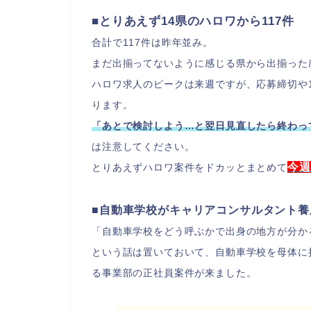
■とりあえず14県のハロワから117件
合計で117件は昨年並み。
まだ出揃ってないように感じる県から出揃った
ハロワ求人のピークは来週ですが、応募締切や
ります。
「あとで検討しよう…と翌日見直したら終わっ
は注意してください。
今週
とりあえずハロワ案件をドカッとまとめて
■自動車学校がキャリアコンサルタント養
「自動車学校をどう呼ぶかで出身の地方が分か
という話は置いておいて、自動車学校を母体に
る事業部の正社員案件が来ました。