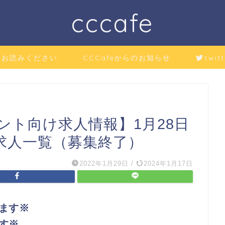
cccafe
にお読みください
CCCafeからのお知らせ
twitt
ント向け求人情報】1月28日
求人一覧（募集終了）
2022年1月29日
/
2024年1月17日
ます※
す※