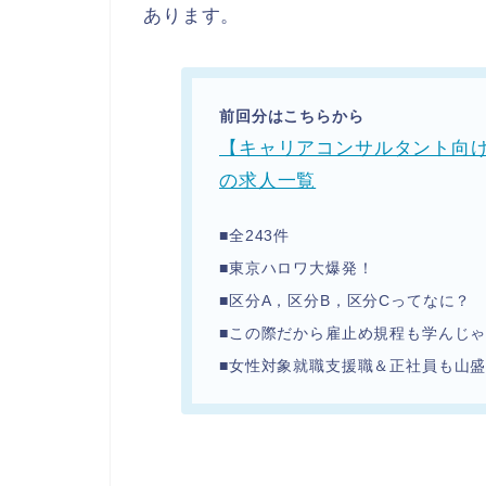
あります。
前回分はこちらから
【キャリアコンサルタント向け
の求人一覧
■全243件
■東京ハロワ大爆発！
■区分A，区分B，区分Cってなに？
■この際だから雇止め規程も学んじ
■女性対象就職支援職＆正社員も山