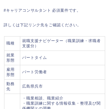
#キャリアコンサルタント 必須案件です。
詳しくは下記リンク先をご確認ください。
就職支援ナビゲーター（職業訓練・求職者
職種
支援分）
就業
パートタイム
形態
雇用
パート労働者
形態
勤務
広島県呉市
先
・職業相談、職業紹介
・職業訓練に関する情報収集・整理及び関
係機関との調整