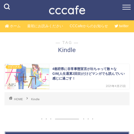
cccafe
ホーム
最初にお読みください
CCCafeからのお知らせ
twitter
― TAG ―
Kindle
トピックス
4都府県に非常事態宣言が出ちゃって散々な
GW(人生通算2回目)だけどマンガでも読んでいい
感じに過ごす！
2021年4月25日
HOME
Kindle