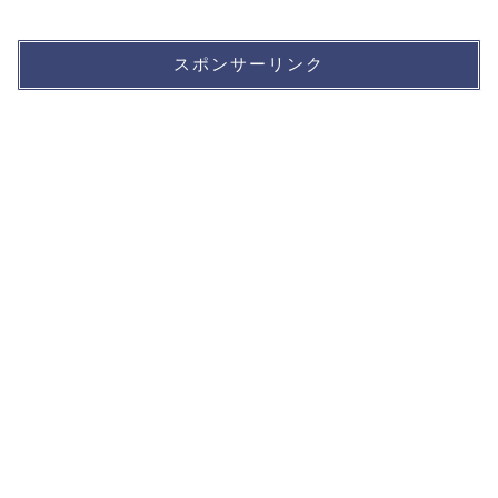
スポンサーリンク