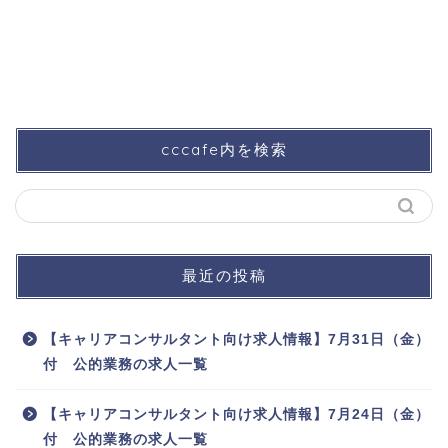
cccafe内を検索
最近の投稿
【キャリアコンサルタント向け求人情報】7月31日（金）
付 公的業務の求人一覧
【キャリアコンサルタント向け求人情報】7月24日（金）
付 公的業務の求人一覧