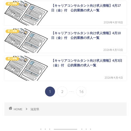
求人情報
【キャリアコンサルタント向け求人情報】4月17
日（金）付 公的業務の求人一覧
2026年4月18日
求人情報
【キャリアコンサルタント向け求人情報】4月10
日（金）付 公的業務の求人一覧
2026年4月10日
求人情報
【キャリアコンサルタント向け求人情報】4月3日
（金）付 公的業務の求人一覧
2026年4月4日
...
1
2
16
HOME
滋賀県