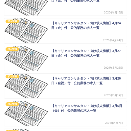
日（金）付 公的業務の求人一覧
2026年6月13日
求人情報
【キャリアコンサルタント向け求人情報】4月24
日（金）付 公的業務の求人一覧
2026年4月24日
求人情報
【キャリアコンサルタント向け求人情報】3月27
日（金）付 公的業務の求人一覧
2026年3月28日
求人情報
【キャリアコンサルタント向け求人情報】3月20
日（金祝）付 公的業務の求人一覧
2026年3月19日
求人情報
【キャリアコンサルタント向け求人情報】3月6日
（金）付 公的業務の求人一覧
2026年3月7日