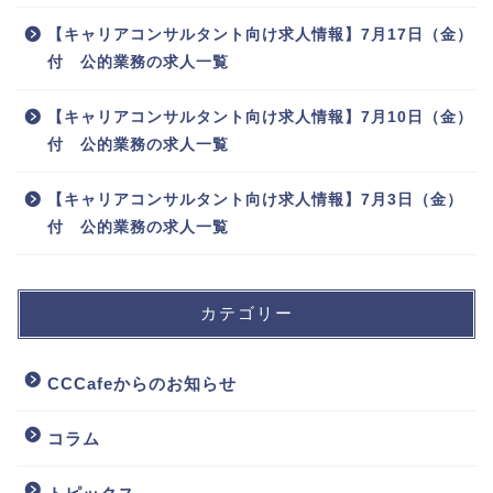
【キャリアコンサルタント向け求人情報】7月17日（金）
付 公的業務の求人一覧
【キャリアコンサルタント向け求人情報】7月10日（金）
付 公的業務の求人一覧
【キャリアコンサルタント向け求人情報】7月3日（金）
付 公的業務の求人一覧
カテゴリー
CCCafeからのお知らせ
コラム