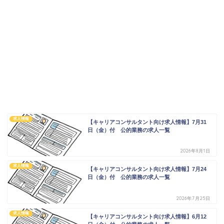
求人情報
【キャリアコンサルタント向け求人情報】7月31
日（金）付 公的業務の求人一覧
2026年8月1日
求人情報
【キャリアコンサルタント向け求人情報】7月24
日（金）付 公的業務の求人一覧
2026年7月25日
求人情報
【キャリアコンサルタント向け求人情報】6月12