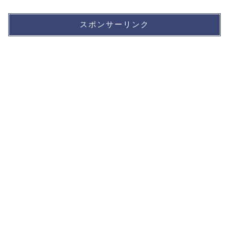
スポンサーリンク