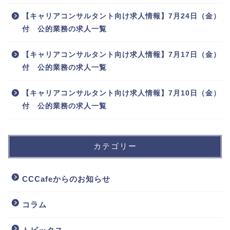
【キャリアコンサルタント向け求人情報】7月24日（金）
付 公的業務の求人一覧
【キャリアコンサルタント向け求人情報】7月17日（金）
付 公的業務の求人一覧
【キャリアコンサルタント向け求人情報】7月10日（金）
付 公的業務の求人一覧
カテゴリー
CCCafeからのお知らせ
コラム