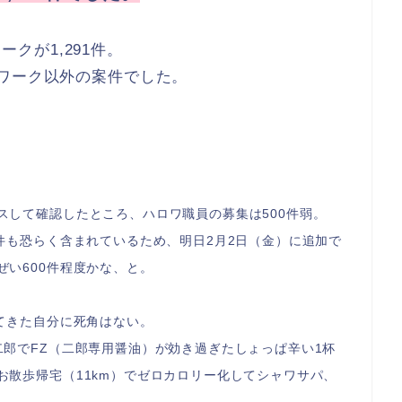
ークが1,291件。
ーワーク以外の案件でした。
スして確認したところ、ハロワ職員の募集は500件弱。
件も恐らく含まれているため、明日2月2日（金）に追加で
い600件程度かな、と。
てきた自分に死角はない。
二郎でFZ（二郎専用醤油）が効き過ぎたしょっぱ辛い1杯
お散歩帰宅（11km）でゼロカロリー化してシャワサパ、