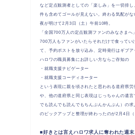
など定点観測者としての「楽しみ」を一切排し
件も含めてゴールが見えない。終わる気配がな
夜が明けて2月3日（土）午前10時。
「全国700万人の定点観測ファンのみなさまへ
700万人もファンがいたらそれだけで食って
て、予約ポストを放り込み、定時発行はギブア
ハロワの職員募集にお詳しい方ならご存知の
・就職支援ナビゲーター
・就職支援コーディネーター
という表現に親を頃されたと思われる道府県労
や、他の道府県と同じ表現はじっちゃんの遺言
でも読んでも読んでもちんぷんかんぷん）の求人そ
のピックアップと整理が終わったのが2月4日
■好きとは言えハロワ求人に奪われた週末