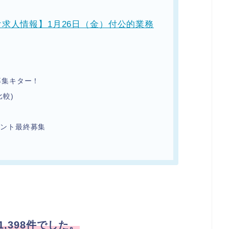
求人情報】1月26日（金）付公的業務
募集キター！
較)
タント最終募集
,398件でした。