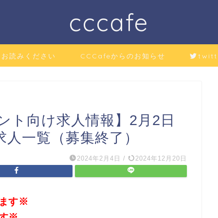
cccafe
にお読みください
CCCafeからのお知らせ
twitt
ント向け求人情報】2月2日
求人一覧（募集終了）
2024年2月4日
/
2024年12月20日
ます※
す※