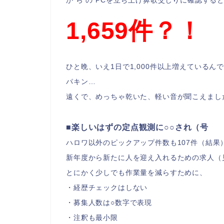
か ら の PCを立ち上げ鼻歌交じりに確認する
1,659件？！
ひと晩、いえ1日で1,000件以上増えているん
パキン…
遠くで、めっちゃ乾いた、軽い音が聞こえまし
■楽しいはずの定点観測に○○され（号
ハロワ以外のピックアップ件数も107件（結果
新年度から新たに人を迎え入れるための求人（
とにかく少しでも作業量を減らすために、
・経歴チェックはしない
・募集人数は○数字で表現
・注釈も最小限