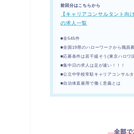
前回分はこちらから
【キャリアコンサルタント向け
の求人一覧
■全545件
■全国19県のハローワークから職員
■応募条件は若干緩そう(東京ハロワ比
■集中日の求人は足が速い！！！
■公立中学校常駐キャリアコンサル
■自治体直雇用で働く意義とは
全部で1