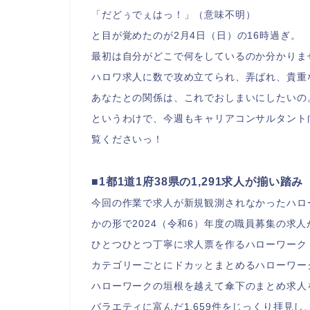
「だどぅでぇはっ！」（意味不明）
と目が覚めたのが2月4日（日）の16時過ぎ。
最初は自分がどこで何をしているのか分かりま
ハロワ求人に数で攻め立てられ、弄ばれ、貴重
あなたとの関係は、これでおしまいにしたいの
というわけで、今週もキャリアコンサルタント
覧くださいっ！
■1都1道1府38県の1,291求人が揃い踏み
今回の作業で求人が新規観測されなかったハロー
かの形で2024（令和6）年度の職員募集の求
ひとつひとつ丁寧に求人票を作るハローワーク
カテゴリーごとにドカッとまとめるハローワー
ハローワークの垣根を越えて傘下のまとめ求人
バラエティに富んだ1,659件をじっくり拝見し