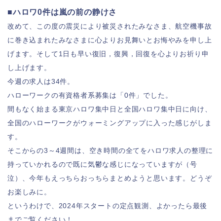
■ハロワ0件は嵐の前の静けさ
改めて、この度の震災により被災されたみなさま、航空機事故
に巻き込まれたみなさまに心よりお見舞いとお悔やみを申し上
げます。そして1日も早い復旧，復興，回復を心よりお祈り申
し上げます。
今週の求人は34件。
ハローワークの有資格者系募集は「0件」でした。
間もなく始まる東京ハロワ集中日と全国ハロワ集中日に向け、
全国のハローワークがウォーミングアップに入った感じがしま
す。
そこからの3～4週間は、空き時間の全てをハロワ求人の整理に
持っていかれるので既に気鬱な感じになっていますが（号
泣
）、今年もえっちらおっちらまとめようと思います。どうぞ
お楽しみに。
というわけで、2024年スタートの定点観測、よかったら最後
までご覧ください！