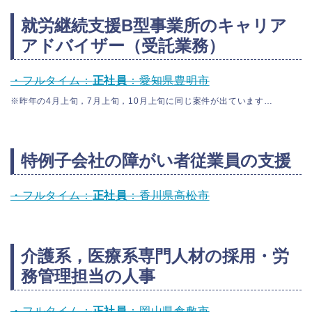
就労継続支援B型事業所のキャリア
アドバイザー（受託業務）
・フルタイム：
正社員
：愛知県豊明市
※昨年の4月上旬，7月上旬，10月上旬に同じ案件が出ています…
特例子会社の障がい者従業員の支援
・フルタイム：
正社員
：香川県高松市
介護系，医療系専門人材の採用・労
務管理担当の人事
・フルタイム：
正社員
：岡山県倉敷市