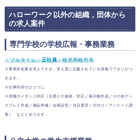
ハローワーク以外の組織，団体から
の求人案件
専門学校の学校広報・事務業務
・フルタイム：
正社員
：岐阜県岐阜市
※事業所名匿名求人ですが、求人票に記載されている情報でアタリがつ
きます…
※仕事内容のひとつに
※就職ガイダンス対応（企業との連絡・対応／掲示物作成／その他ディ
スプレイ作成／備品準備／会場設営／当日運営／片付け／アンケート調
査） などとあります…