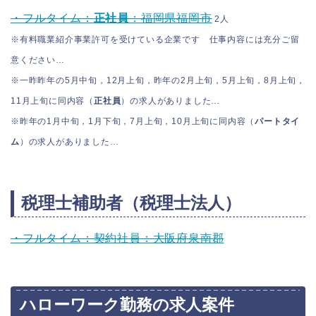
・フルタイム：
正社員
：福岡県福岡市
2人
※有料職業紹介事業許可を受けている企業です 仕事内容には充分ご留
意ください…
※一昨昨年の5月中旬，12月上旬，昨年の2月上旬，5月上旬，8月上旬，
11月上旬に同内容（
正社員
）の求人がありました…
※昨年の1月中旬，1月下旬，7月上旬，10月上旬に同内容（
パートタイ
ム
）の求人がありました…
税理士補助者（税理士法人）
・フルタイム：契約社員：大阪府泉南郡
ハローワーク勤務の求人案件