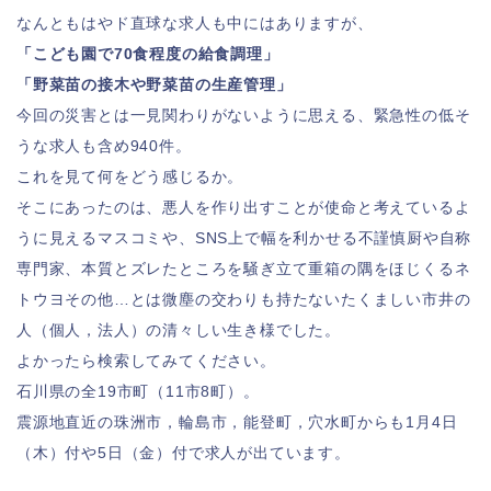
なんともはやド直球な求人も中にはありますが、
「こども園で70食程度の給食調理」
「野菜苗の接木や野菜苗の生産管理」
今回の災害とは一見関わりがないように思える、緊急性の低そ
うな求人も含め940件。
これを見て何をどう感じるか。
そこにあったのは、悪人を作り出すことが使命と考えているよ
うに見えるマスコミや、SNS上で幅を利かせる不謹慎厨や自称
専門家、本質とズレたところを騒ぎ立て重箱の隅をほじくるネ
トウヨその他…とは微塵の交わりも持たないたくましい市井の
人（個人，法人）の清々しい生き様でした。
よかったら検索してみてください。
石川県の全19市町（11市8町）。
震源地直近の珠洲市，輪島市，能登町，穴水町からも1月4日
（木）付や5日（金）付で求人が出ています。