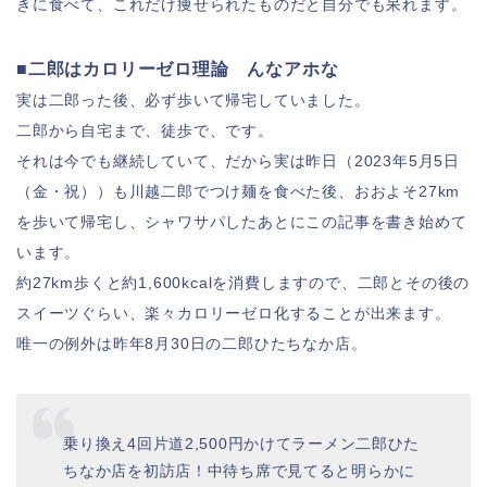
きに食べて、これだけ痩せられたものだと自分でも呆れます。
■二郎はカロリーゼロ理論 んなアホな
実は二郎った後、必ず歩いて帰宅していました。
二郎から自宅まで、徒歩で、です。
それは今でも継続していて、だから実は昨日（2023年5月5日
（金・祝））も川越二郎でつけ麺を食べた後、おおよそ27km
を歩いて帰宅し、シャワサパしたあとにこの記事を書き始めて
います。
約27km歩くと約1,600kcalを消費しますので、二郎とその後の
スイーツぐらい、楽々カロリーゼロ化することが出来ます。
唯一の例外は昨年8月30日の二郎ひたちなか店。
乗り換え4回片道2,500円かけてラーメン二郎ひた
ちなか店を初訪店！中待ち席で見てると明らかに