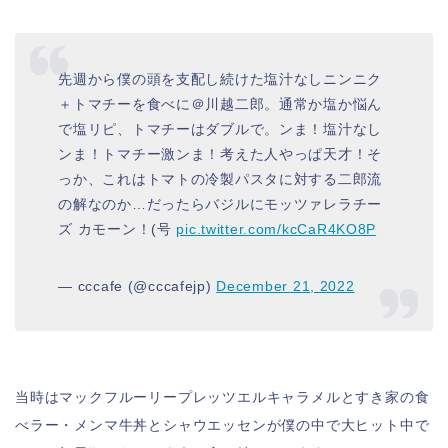
先週から僕の頭を支配し続けた塩汁なしニンニク
＋トマチーを食べに＠川越二郎。通常か塩か悩ん
で塩リピ、トマチーはダブルで。ンま！塩汁なし
ンま！トマチー激ンま！考えた人やっぱ天才！そ
っか、これはトマトの冷製パスタに対する二郎流
の解なのか…だったらバジルにモッツァレラチー
ズ カモーン！(号
pic.twitter.com/kcCaR4KO8P
— cccafe (@cccafejp)
December 21, 2022
当時はマックフルーリープレッツエルキャラメルとすき家の食
べラー・メンマ牛丼とシャウエッセンが僕の中で大ヒット中で