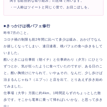
関する総合的な取り組み」の意味で用います。
・一人称はツイートと同じく僕で。お目こぼしを。
■きっかけは桃パフェ修行
昨年7月のこと。
コロナ禍の制限も前2年間に比べて多少は緩み、おかげでなん
か嬉しくなってしまい、連日連夜、桃パフェの食べ歩きをして
いました。
酷いときには仕事前（朝イチ）と仕事終わり（夕方）にひとつ
ずつとか、気が狂ったように食べていたのですが、ある日のこ
と。酷い胸焼けにヤられて、いやぁその、なんだ、少し歩けば
治まるんじゃね？（エプっ）と店を出て、とりあえず歩き始め
てみました。
仕事場（大学）方面に約4km。1時間足らずのちょっとした散
歩です。そこから電車に乗って帰ればいいかな、と思って歩き
出し…