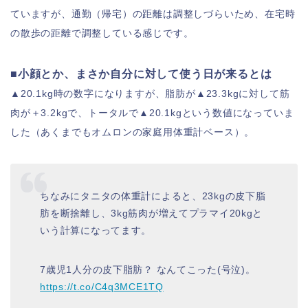
ていますが、通勤（帰宅）の距離は調整しづらいため、在宅時
の散歩の距離で調整している感じです。
■小顔とか、まさか自分に対して使う日が来るとは
▲20.1kg時の数字になりますが、脂肪が▲23.3kgに対して筋
肉が＋3.2kgで、トータルで▲20.1kgという数値になっていま
した（あくまでもオムロンの家庭用体重計ベース）。
ちなみにタニタの体重計によると、23kgの皮下脂
肪を断捨離し、3kg筋肉が増えてプラマイ20kgと
いう計算になってます。
7歳児1人分の皮下脂肪？ なんてこった(号泣)。
https://t.co/C4q3MCE1TQ