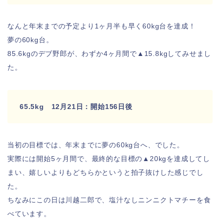
なんと年末までの予定より1ヶ月半も早く60kg台を達成！
夢の60kg台。
85.6kgのデブ野郎が、わずか4ヶ月間で▲15.8kgしてみせまし
た。
65.5kg 12月21日：開始156日後
当初の目標では、年末までに夢の60kg台へ、でした。
実際には開始5ヶ月間で、最終的な目標の▲20kgを達成してし
まい、嬉しいよりもどちらかというと拍子抜けした感じでし
た。
ちなみにこの日は川越二郎で、塩汁なしニンニクトマチーを食
べています。