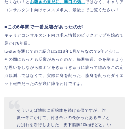
たくない！と
お嘆きの貴兄に、辛口の菊…
ではなく、キャリア
コンサルタント向けオススメ求人、最後までご覧ください！
■この6年間で一番反響があったのが
キャリアコンサルタント向け求人情報のピックアップを始めて
足かけ6年目。
twitterを通じてのご紹介は2018年1月からなので5年と少し。
その間にもっとも反響があったのが、毎週毎週、身を削るよう
な思いをしながら脳ミソをぎゅうぎゅうに絞って纏めるこの定
点観測…ではなくて、実際に身を削った、脂身を削ったダイエ
ット報告だったのが癪に障るわけですよ。
そういえば地味に断捨離を続ける僕ですが、昨
夏〜冬にかけて、付き合いの長かったあるモノと
お別れを断行しました…皮下脂肪20kgほどと。い