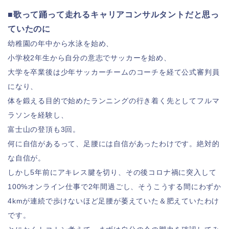
■歌って踊って走れるキャリアコンサルタントだと思っ
ていたのに
幼稚園の年中から水泳を始め、
小学校2年生から自分の意志でサッカーを始め、
大学を卒業後は少年サッカーチームのコーチを経て公式審判員
になり、
体を鍛える目的で始めたランニングの行き着く先としてフルマ
ラソンを経験し、
富士山の登頂も3回。
何に自信があるって、足腰には自信があったわけです。絶対的
な自信が。
しかし5年前にアキレス腱を切り、その後コロナ禍に突入して
100%オンライン仕事で2年間過ごし、そうこうする間にわずか
4kmが連続で歩けないほど足腰が萎えていた＆肥えていたわけ
です。