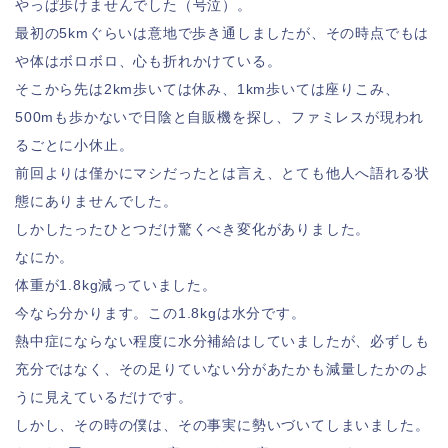
やっぱ歩けませんでした（号泣）。
最初の5kmぐらいは意地で歩き通しましたが、その時点でもは
や体はボロボロ、心も折れかけている。
そこから先は2km歩いては休み、1km歩いては座りこみ、
500mも歩かないで日陰と自販機を探し、ファミレスが現われ
るごとに小休止。
前回よりは僅かにマシだったとは言え、とても他人へ語れる状
態にありませんでした。
しかしたったひとつだけ驚くべき変化がありました。
なにか。
体重が1.8kg減っていました。
今なら分かります。この1.8kgは水分です。
熱中症にならない程度に水分補給はしていましたが、必ずしも
充分ではなく、その足りていない分があたかも減量したかのよ
うに見えているだけです。
しかし、その時の僕は、その事実に勢いづいてしまいました。