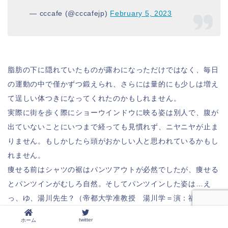
— cccafe (@cccafejp)
February 5, 2023
脂肪の下に隠れていたものが露わになっただけではなく、毎日
の運動の中で僅かずつ鍛えられ、さらには量的にも少しは増え
て逞しい体つきになってくれたのかもしれません。
実際に街を歩く際にショーウインドウに映る姿は別人で、腹が
出ていないことにいつまで経っても見慣れず、ニヤニヤが止ま
りません。もしかしたら頭がおかしい人と思われているかもし
れません。
痩せる前はシャツの裾はパンツアウトが必然でしたが、痩せる
とパンツインがむしろ自然。そしてパンツインした姿は…え
っ、ゆ、湯川先生？（帝都大学准教授 湯川学＝演：福山雅
治）
twitter
ホーム
実際はせいぜい栗林助手（演：渡辺いっけい）といったところ