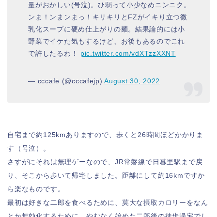
量がおかしい(号泣)。ひ弱って小少なめニンニク。
ンま！ンまンまっ！キリキリとFZがイキり立つ微
乳化スープに硬め仕上がりの麺。結果論的には小
野菜でイケた気もするけど、お後もあるのでこれ
で許したるわ！
pic.twitter.com/vdXTzzXXNT
— cccafe (@cccafejp)
August 30, 2022
自宅まで約125kmありますので、歩くと26時間ほどかかりま
す（号泣）。
さすがにそれは無理ゲーなので、JR常磐線で日暮里駅まで戻
り、そこから歩いて帰宅しました。距離にして約16kmですか
ら楽なものです。
最初は好きな二郎を食べるために、莫大な摂取カロリーをなん
とか無効化するために、やむなく始めた二郎後の徒歩帰宅でし