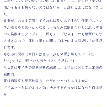
に増やしていたのがいつの間にか止まり、もしかしたらその3
個がそもそも要らないのではないか、と感じるようになりまし
た。
食欲がこのまま定着してくれれば良いのですが、仕事でストレ
スが溜まると食べたくなるし（ちなみに飲みたいとは思わず食
べて発散するタイプ）、二郎もチープなスイーツも相変わらず
大好きなので、運動（量）に関してはそのまま持続している感
じです。
ちなみに現在（今日）はさらに少し体重が落ちて63.8kg。
64kgを挟んで行ったり来たりという感じです。
ちなみに年イチの健康診断の結果は、全項目に関して正常値の
範囲内。
要経過観察も要再検査も、ただのひとつもありません。
ダイエットを始めようと強く決意するきっかけになった血圧値
も