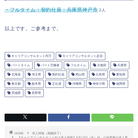
・フルタイム：契約社員：兵庫県神戸市
2人
以上です。ご参考まで。
キャリアコンサルタント尚可
キャリアコンサルタント必須
パートタイム
パート労働者
フルタイム
京都府
兵庫県
北海道
埼玉県
契約社員
岡山県
広島県
愛知県
東京都
栃木県
正社員
沖縄県
神奈川県
福岡県
茨城県
長野県
HOME
求人情報（掲載終了）
【キャリアコンサルタント向け求人情報】8月13日（金）付 公的業務の求人案