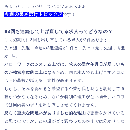
ちょっと、しっかりしてハロワぁぁぁぁぁ！
今週の暑さぼけトピックス
です！
■3回も連続して上げ直してる求人ってどうなの？
ごく短期間に3回も出し直している求人が2件あります。
先々週，先週，今週の3週連続が1件と、先々々週，先週，今週
が1件。
ハローワークのシステム上では、求人の受付年月日が新しいも
のが検索順位的に上になる
ため、同じ求人でも上げ直すと目立
つ＝応募数が増える可能性が高まります。
しかし、それを認めると希望する企業が我も我もと殺到して収
拾がつかなくなるため、なにか特別の理由がない場合、ハロワ
では同内容の求人を出し直しさせてくれません。
恐らく
重大な間違いがありました的な理由
で更新をかけている
と思うのですが、どの辺がどう変わったのかまでは分かりませ
ん。