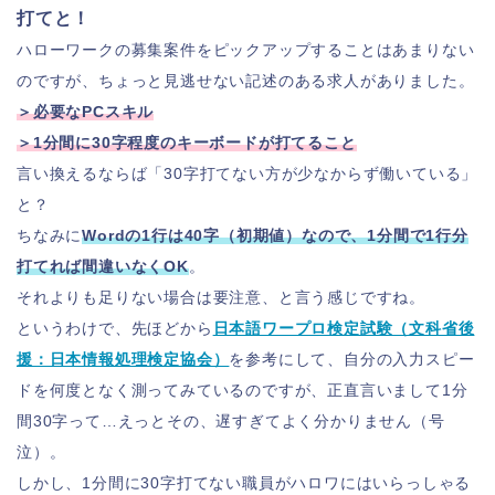
打てと！
ハローワークの募集案件をピックアップすることはあまりない
のですが、ちょっと見逃せない記述のある求人がありました。
＞必要なPCスキル
＞1分間に30字程度のキーボードが打てること
言い換えるならば「30字打てない方が少なからず働いている」
と？
ちなみに
Wordの1行は40字（初期値）なので、1分間で1行分
打てれば間違いなくOK
。
それよりも足りない場合は要注意、と言う感じですね。
というわけで、先ほどから
日本語ワープロ検定試験（文科省後
援：日本情報処理検定協会）
を参考にして、自分の入力スピー
ドを何度となく測ってみているのですが、正直言いまして1分
間30字って…えっとその、遅すぎてよく分かりません（号
泣）。
しかし、1分間に30字打てない職員がハロワにはいらっしゃる