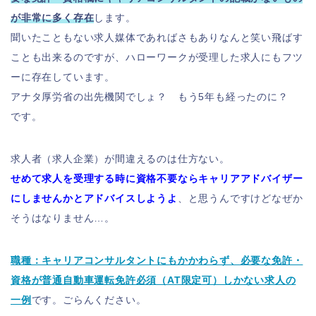
が非常に多く存在
します。
聞いたこともない求人媒体であればさもありなんと笑い飛ばす
ことも出来るのですが、ハローワークが受理した求人にもフツ
ーに存在しています。
アナタ厚労省の出先機関でしょ？ もう5年も経ったのに？
です。
求人者（求人企業）が間違えるのは仕方ない。
せめて求人を受理する時に
資格不要ならキャリアアドバイザー
にしませんかとアドバイスしよう
よ
、と思うんですけどなぜか
そうはなりません…。
職種：キャリアコンサルタントにもかかわらず、必要な免許・
資格が普通自動車運転免許必須（AT限定可）しかない求人の
一例
です。ごらんください。