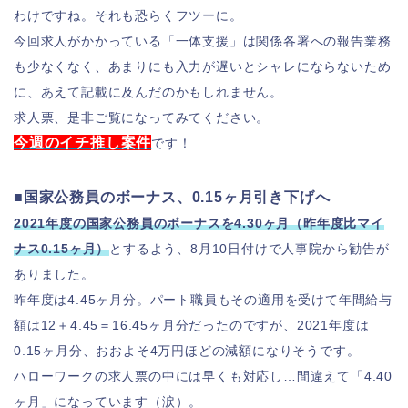
わけですね。それも恐らくフツーに。
今回求人がかかっている「一体支援」は関係各署への報告業務
も少なくなく、あまりにも入力が遅いとシャレにならないため
に、あえて記載に及んだのかもしれません。
求人票、是非ご覧になってみてください。
今週のイチ推し案件
です！
■国家公務員のボーナス、0.15ヶ月引き下げへ
2021年度の国家公務員のボーナスを4.30ヶ月（昨年度比マイ
ナス0.15ヶ月）
とするよう、8月10日付けで人事院から勧告が
ありました。
昨年度は4.45ヶ月分。パート職員もその適用を受けて年間給与
額は12＋4.45＝16.45ヶ月分だったのですが、2021年度は
0.15ヶ月分、おおよそ4万円ほどの減額になりそうです。
ハローワークの求人票の中には早くも対応し…間違えて「4.40
ヶ月」になっています（涙）。