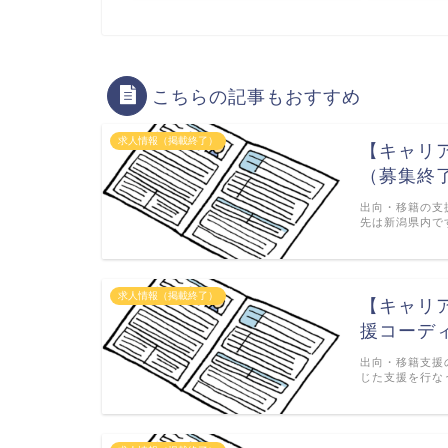
こちらの記事もおすすめ
求人情報（掲載終了）
【キャリ
（募集終
出向・移籍の支
先は新潟県内で
求人情報（掲載終了）
【キャリ
援コーデ
出向・移籍支援
じた支援を行な