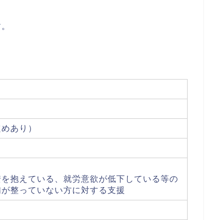
す。
。
定めあり）
安を抱えている、就労意欲が低下している等の
備が整っていない方に対する支援