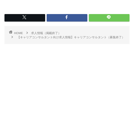
HOME
求人情報（掲載終了）
【キャリアコンサルタント向け求人情報】キャリアコンサルタント（募集終了）