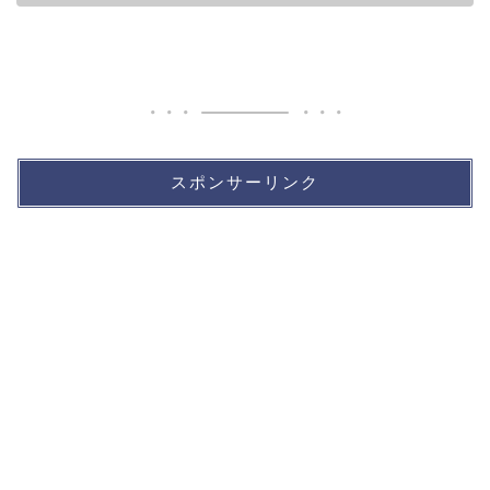
スポンサーリンク