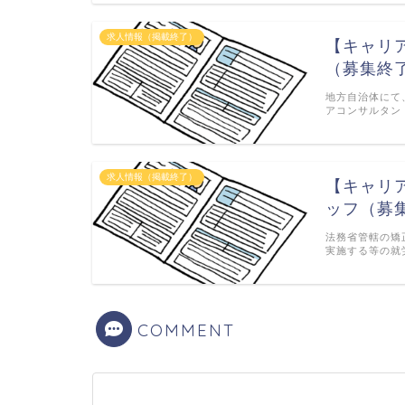
求人情報（掲載終了）
【キャリ
（募集終
地方自治体にて
アコンサルタン
求人情報（掲載終了）
【キャリ
ッフ（募
法務省管轄の矯
実施する等の就
COMMENT