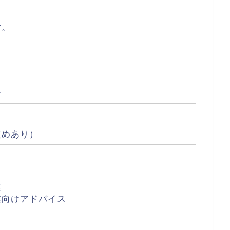
す。
。
ー
定めあり）
進
業向けアドバイス