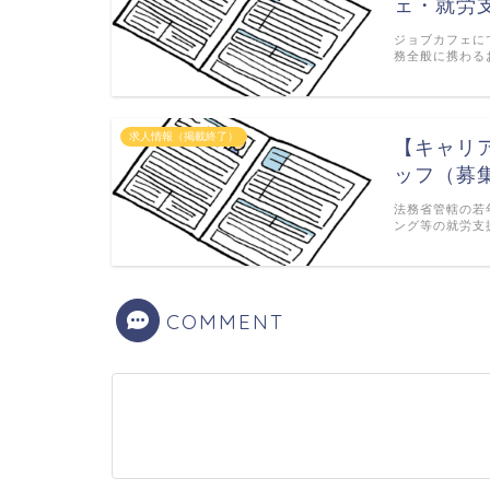
ェ・就労
ジョブカフェに
務全般に携わる
求人情報（掲載終了）
【キャリ
ッフ（募
法務省管轄の若
ング等の就労支
COMMENT