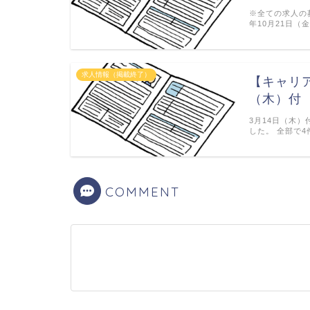
※全ての求人の
年10月21日（
求人情報（掲載終了）
【キャリ
（木）付
3月14日（木）
した。 全部で4
COMMENT