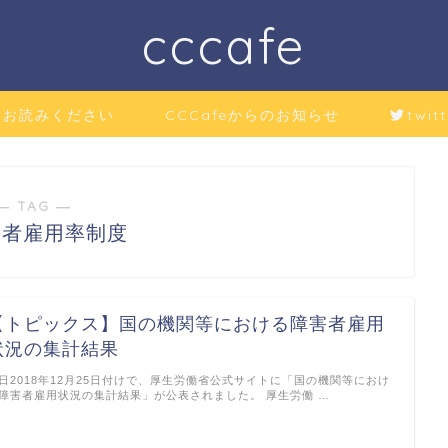
cccafe
にお読みください
CCCafeからのお知らせ
twitt
― TAG ―
い者雇用率制度
【トピックス】国の機関等における障害者雇用
状況の集計結果
日2018年12月25日付けで、厚生労働省公式サイトに「国の機関等におけ
障害者雇用状況の集計結果」が公表されました。 厚生労働 …