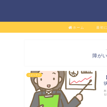
ホーム
最初
障が
トピックス
本
る