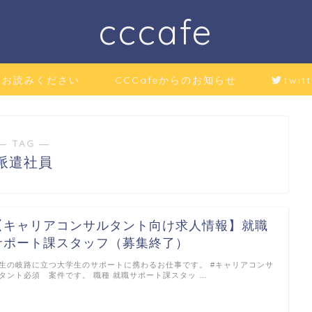
cccafe
にお読みください
CCCafeからのお知らせ
twitt
― TAG ―
派遣社員
【キャリアコンサルタント向け求人情報】就職
サポート課スタッフ（募集終了）
生の岐路に立つ大学生のサポートに携わるお仕事です。 #キャリアコンサ
タント必須 案件です。 職種 就職サポート課スタッ …