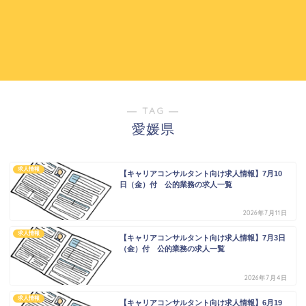
― TAG ―
愛媛県
求人情報
【キャリアコンサルタント向け求人情報】7月10
日（金）付 公的業務の求人一覧
2026年7月11日
求人情報
【キャリアコンサルタント向け求人情報】7月3日
（金）付 公的業務の求人一覧
2026年7月4日
求人情報
【キャリアコンサルタント向け求人情報】6月19