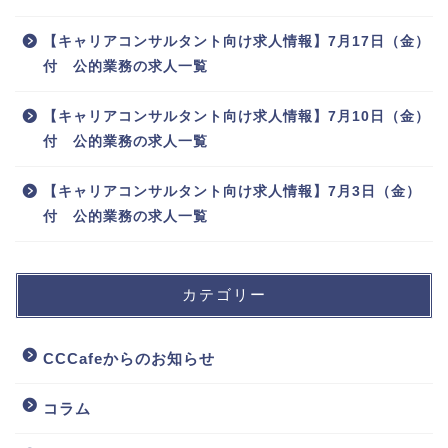
【キャリアコンサルタント向け求人情報】7月17日（金）
付 公的業務の求人一覧
【キャリアコンサルタント向け求人情報】7月10日（金）
付 公的業務の求人一覧
【キャリアコンサルタント向け求人情報】7月3日（金）
付 公的業務の求人一覧
カテゴリー
CCCafeからのお知らせ
コラム