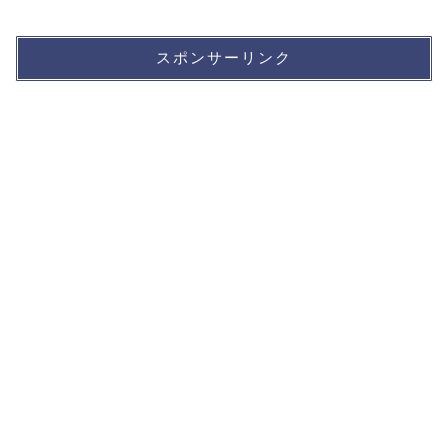
スポンサーリンク