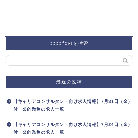
cccafe内を検索
最近の投稿
【キャリアコンサルタント向け求人情報】7月31日（金）
付 公的業務の求人一覧
【キャリアコンサルタント向け求人情報】7月24日（金）
付 公的業務の求人一覧