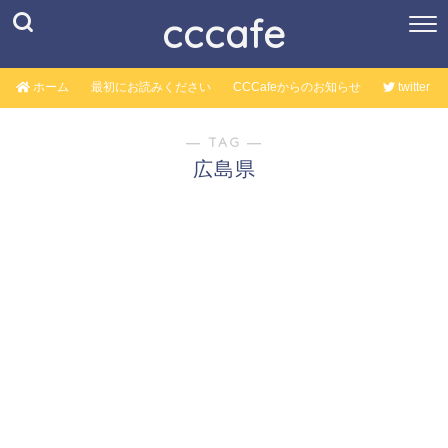
cccafe
ホーム
最初にお読みください
CCCafeからのお知らせ
twitter
― TAG ―
広島県