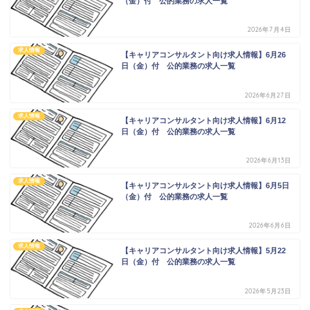
（金）付 公的業務の求人一覧
2026年7月4日
求人情報
【キャリアコンサルタント向け求人情報】6月26
日（金）付 公的業務の求人一覧
2026年6月27日
求人情報
【キャリアコンサルタント向け求人情報】6月12
日（金）付 公的業務の求人一覧
2026年6月13日
求人情報
【キャリアコンサルタント向け求人情報】6月5日
（金）付 公的業務の求人一覧
2026年6月6日
求人情報
【キャリアコンサルタント向け求人情報】5月22
日（金）付 公的業務の求人一覧
2026年5月23日