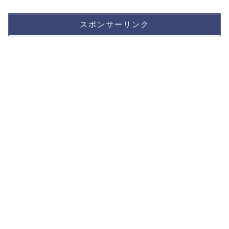
スポンサーリンク