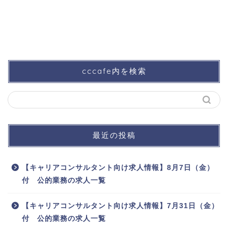
cccafe内を検索
最近の投稿
【キャリアコンサルタント向け求人情報】8月7日（金）
付 公的業務の求人一覧
【キャリアコンサルタント向け求人情報】7月31日（金）
付 公的業務の求人一覧