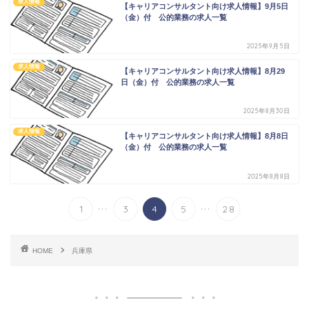
求人情報
【キャリアコンサルタント向け求人情報】9月5日
（金）付 公的業務の求人一覧
2025年9月5日
求人情報
【キャリアコンサルタント向け求人情報】8月29
日（金）付 公的業務の求人一覧
2025年8月30日
求人情報
【キャリアコンサルタント向け求人情報】8月8日
（金）付 公的業務の求人一覧
2025年8月8日
...
...
1
3
4
5
28
HOME
兵庫県