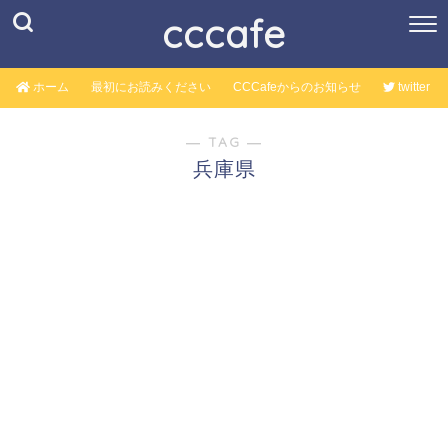
cccafe
ホーム
最初にお読みください
CCCafeからのお知らせ
twitter
― TAG ―
兵庫県