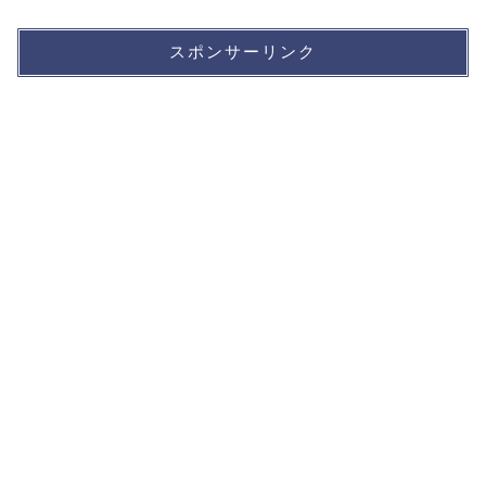
スポンサーリンク