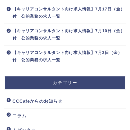
【キャリアコンサルタント向け求人情報】7月17日（金）
付 公的業務の求人一覧
【キャリアコンサルタント向け求人情報】7月10日（金）
付 公的業務の求人一覧
【キャリアコンサルタント向け求人情報】7月3日（金）
付 公的業務の求人一覧
カテゴリー
CCCafeからのお知らせ
コラム