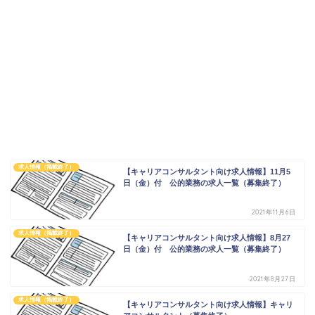
求人情報（掲載終了）
【キャリアコンサルタント向け求人情報】11月5
日（金）付 公的業務の求人一覧（募集終了）
2021年11月6日
求人情報（掲載終了）
【キャリアコンサルタント向け求人情報】8月27
日（金）付 公的業務の求人一覧（募集終了）
2021年8月27日
求人情報（掲載終了）
【キャリアコンサルタント向け求人情報】キャリ