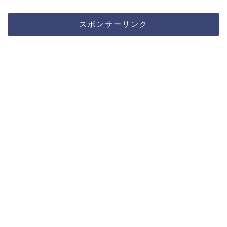
スポンサーリンク