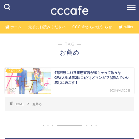
cccafe
ホーム
最初にお読みください
CCCafeからのお知らせ
twitter
― TAG ―
お薦め
トピックス
4都府県に非常事態宣言が出ちゃって散々な
GW(人生通算2回目)だけどマンガでも読んでいい
感じに過ごす！
2021年4月25日
HOME
お薦め