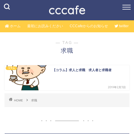
cccafe
ホーム
最初にお読みください
CCCafeからのお知らせ
twitter
― TAG ―
求職
コラム
【コラム】求人と求職 求人者と求職者
2019年2月3日
HOME
求職